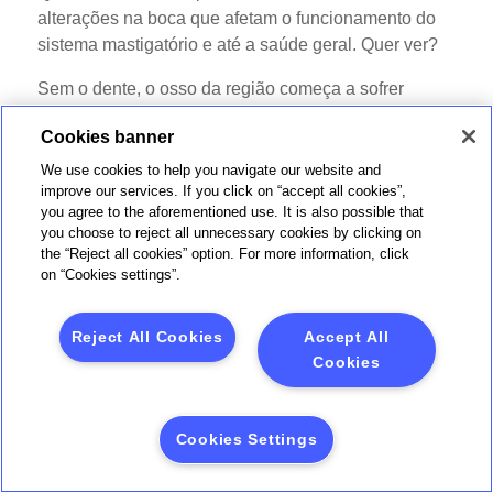
alterações na boca que afetam o funcionamento do
sistema mastigatório e até a saúde geral. Quer ver?
Sem o dente, o osso da região começa a sofrer
reabsorção, ou seja, perde o volume e a densidade,
Cookies banner
por conta do osso alveolar que depende da
mastigação para se manter saudável.
We use cookies to help you navigate our website and
improve our services. If you click on “accept all cookies”,
Com o tempo, essa reabsorção pode alterar o formato
you agree to the aforementioned use. It is also possible that
you choose to reject all unnecessary cookies by clicking on
do rosto, causar envelhecimento precoce e dificultar
the “Reject all cookies” option. For more information, click
o encaixe de futuras próteses dentárias.
on “Cookies settings”.
Além disso, os dentes vizinhos à área que está
ausente de dentição, tendem a se movimentar,
Reject All Cookies
Accept All
inclinando-se para o espaço vazio e comprometendo
Cookies
o alinhamento da arcada. Com isso, pode
desencadear problemas de mordida desequilibrada,
Cookies Settings
dores na articulação temporomandibular (ATM) e
dificuldades para mastigar e falar.