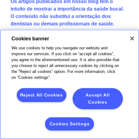
Os artigos publicados em nosso blog têm o
intuito de mostrar a importância da saúde bucal.
O conteúdo não substitui a orientação dos
dentistas ou demais profissionais de saúde.
Quer receber conteúdos exclusivos sobre Saúde
Cookies banner
Bucal?
Cadastre-se aqui
e aproveite!
We use cookies to help you navigate our website and
improve our services. If you click on “accept all cookies”,
you agree to the aforementioned use. It is also possible that
you choose to reject all unnecessary cookies by clicking on
the “Reject all cookies” option. For more information, click
Por que contratar o plano odontológico
on “Cookies settings”.
BB Dental Estética?
Reject All Cookies
Accept All
Para além do desejo de se encaixar em padrões
Cookies
estéticos, cuidar do sorriso é de extrema importância,
pois reflete na autoestima e em todos os demais
aspectos das nossas vidas. É por isso que um plano
Cookies Settings
odontológico é um grande aliado para quem busca
manter os dentes mais brancos, alinhados e