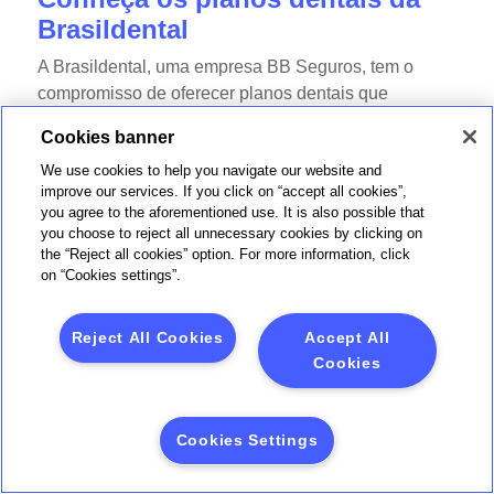
Brasildental
A Brasildental, uma empresa BB Seguros, tem o
compromisso de oferecer planos dentais que
atendam às suas necessidades, ajudem a manter
Cookies banner
sua saúde dental em dia e por consequência,
We use cookies to help you navigate our website and
também cuidem da sua saúde mental.
improve our services. If you click on “accept all cookies”,
you agree to the aforementioned use. It is also possible that
Presente em todo território nacional, a Brasildental
you choose to reject all unnecessary cookies by clicking on
conta com cerca de 27 mil dentistas credenciados em
the “Reject all cookies” option. For more information, click
mais de 2,4 mil municípios, o que possibilita um
on “Cookies settings”.
atendimento de qualidade onde quer que você
esteja.
Reject All Cookies
Accept All
Cookies
Além disso, todos os tratamentos realizados pelos
profissionais credenciados são verificados pelos
dentistas da área de gestão de qualidade,
Cookies Settings
assegurando a excelência do serviço prestado e a
garantia de um tratamento perfeito.