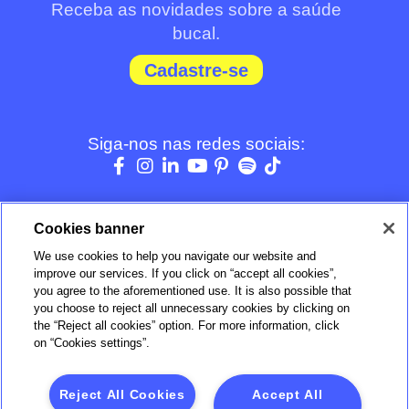
Receba as novidades sobre a saúde
bucal.
Cadastre-se
Siga-nos nas redes sociais:
Cookies banner
We use cookies to help you navigate our website and
BOM
improve our services. If you click on “accept all cookies”,
you agree to the aforementioned use. It is also possible that
you choose to reject all unnecessary cookies by clicking on
Verificada por
the “Reject all cookies” option. For more information, click
on “Cookies settings”.
Reject All Cookies
Accept All