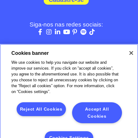
Siga-nos nas redes sociais:
Cookies banner
We use cookies to help you navigate our website and
BOM
improve our services. If you click on “accept all cookies”,
you agree to the aforementioned use. It is also possible that
you choose to reject all unnecessary cookies by clicking on
Verificada por
the “Reject all cookies” option. For more information, click
on “Cookies settings”.
Reject All Cookies
Accept All
Cookies
Brasildental S/A | CRO/SP nº 14049 | RT: Flavio M. Batista -
CRO/SP Nº 36632 |
Endereço: Alameda Araguaia, nº 2104, 19º. Andar, Conjunto 194
Cookies Settings