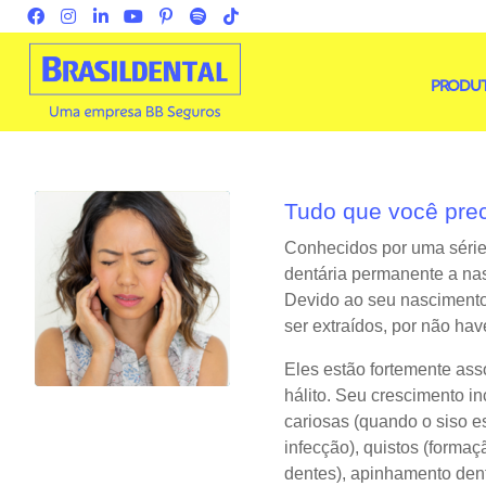
PRODU
Tudo que você prec
Conhecidos por uma série 
dentária permanente a nas
Devido ao seu nascimento 
ser extraídos, por não hav
Eles estão fortemente as
hálito. Seu crescimento i
cariosas (quando o siso e
infecção), quistos (formaç
dentes), apinhamento dent