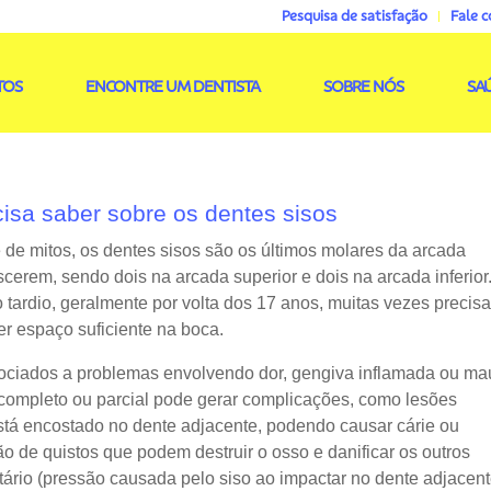
Pesquisa de satisfação
Fale 
TOS
ENCONTRE UM DENTISTA
SOBRE NÓS
SA
isa saber sobre os dentes sisos
de mitos, os dentes sisos são os últimos molares da arcada
cerem, sendo dois na arcada superior e dois na arcada inferior
tardio, geralmente por volta dos 17 anos, muitas vezes precis
er espaço suficiente na boca.
sociados a problemas envolvendo dor, gengiva inflamada ou ma
ncompleto ou parcial pode gerar complicações, como lesões
stá encostado no dente adjacente, podendo causar cárie ou
ão de quistos que podem destruir o osso e danificar os outros
ário (pressão causada pelo siso ao impactar no dente adjacent