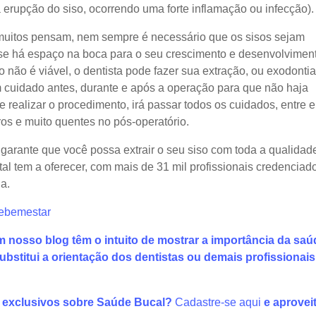
a erupção do siso, ocorrendo uma forte inflamação ou infecção).
 muitos pensam, nem sempre é necessário que os sisos sejam
 se há espaço na boca para o seu crescimento e desenvolvimen
não é viável, o dentista pode fazer sua extração, ou exodontia
 cuidado antes, durante e após a operação para que não haja
e realizar o procedimento, irá passar todos os cuidados, entre e
ros e muito quentes no pós-operatório.
garante que você possa extrair o seu siso com toda a qualidad
tal tem a oferecer, com mais de 31 mil profissionais credenciad
ia.
ebemestar
m nosso blog têm o intuito de mostrar a importância da saú
bstitui a orientação dos dentistas ou demais profissionais
 exclusivos sobre Saúde Bucal?
Cadastre-se aqui
e aproveit