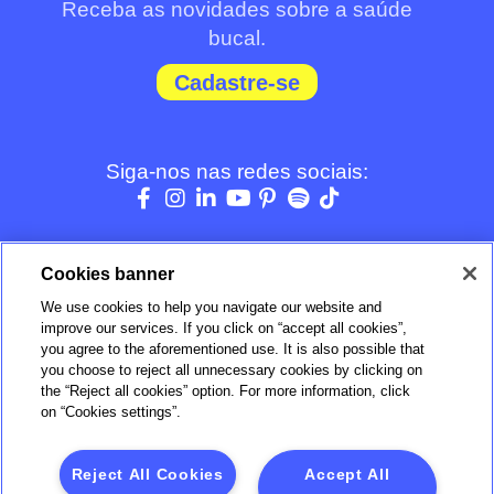
Receba as novidades sobre a saúde
bucal.
Cadastre-se
Siga-nos nas redes sociais:
Cookies banner
We use cookies to help you navigate our website and
BOM
improve our services. If you click on “accept all cookies”,
you agree to the aforementioned use. It is also possible that
you choose to reject all unnecessary cookies by clicking on
Verificada por
the “Reject all cookies” option. For more information, click
on “Cookies settings”.
Reject All Cookies
Accept All