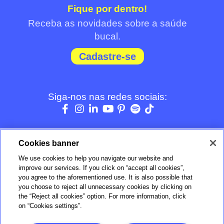
Fique por dentro!
Receba as novidades sobre a saúde
bucal.
Cadastre-se
Siga-nos nas redes sociais:
Cookies banner
We use cookies to help you navigate our website and
BOM
improve our services. If you click on “accept all cookies”,
you agree to the aforementioned use. It is also possible that
you choose to reject all unnecessary cookies by clicking on
Verificada por
the “Reject all cookies” option. For more information, click
on “Cookies settings”.