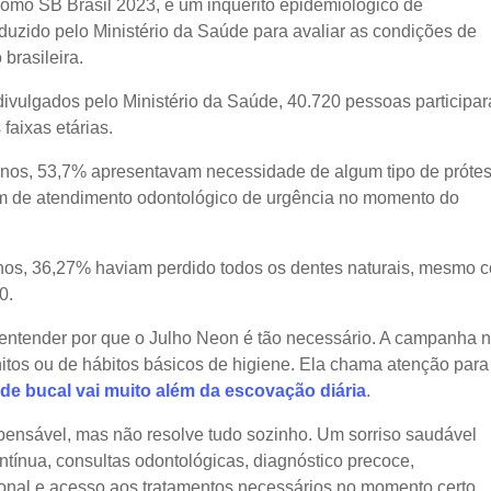
como SB Brasil 2023, é um inquérito epidemiológico de
uzido pelo Ministério da Saúde para avaliar as condições de
 brasileira.
divulgados pelo Ministério da Saúde, 40.720 pessoas participa
faixas etárias.
 anos, 53,7% apresentavam necessidade de algum tipo de próte
m de atendimento odontológico de urgência no momento do
anos, 36,27% haviam perdido todos os dentes naturais, mesmo 
10.
ntender por que o Julho Neon é tão necessário. A campanha 
itos ou de hábitos básicos de higiene. Ela chama atenção para
de bucal vai muito além da escovação diária
.
pensável, mas não resolve tudo sozinho. Um sorriso saudável
ínua, consultas odontológicas, diagnóstico precoce,
nal e acesso aos tratamentos necessários no momento certo.