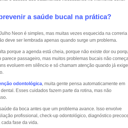
prevenir a saúde bucal na prática?
Julho Neon é simples, mas muitas vezes esquecida na correria
 não deve ser lembrada apenas quando surge um problema.
ta porque a agenda está cheia, porque não existe dor ou porq
 parece passageiro, mas muitos problemas bucais não começ
guns evoluem em silêncio e só chamam atenção quando já exig
o.
enção odontológica
, muita gente pensa automaticamente em
o dental. Esses cuidados fazem parte da rotina, mas não
sso.
saúde da boca antes que um problema avance. Isso envolve
liação profissional, check-up odontológico, diagnóstico precoc
 cada fase da vida.