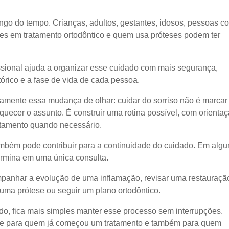
go do tempo. Crianças, adultos, gestantes, idosos, pessoas c
es em tratamento ortodôntico e quem usa próteses podem ter
ional ajuda a organizar esse cuidado com mais segurança,
stórico e a fase de vida de cada pessoa.
amente essa mudança de olhar: cuidar do sorriso não é marcar
quecer o assunto. É construir uma rotina possível, com orienta
tamento quando necessário.
mbém pode contribuir para a continuidade do cuidado. Em algu
termina em uma única consulta.
panhar a evolução de uma inflamação, revisar uma restauraçã
 uma prótese ou seguir um plano ortodôntico.
do, fica mais simples manter esse processo sem interrupções.
dade para quem já começou um tratamento e também para quem