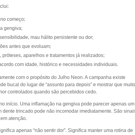
clui:
a no começo;
a gengiva;
ensibilidade, mau hálito persistente ou dor;
ções antes que evoluam;
 próteses, aparelhos e tratamentos já realizados;
acordo com idade, histórico e necessidades individuais.
tamente com o propósito do Julho Neon. A campanha existe
úde bucal do lugar de “assunto para depois” e mostrar que muit
or controlados quando são percebidos cedo.
no início. Uma inflamação na gengiva pode parecer apenas um
 dente trincado pode não incomodar imediatamente. São sinai
cem atenção.
gnifica apenas “não sentir dor”. Significa manter uma rotina de