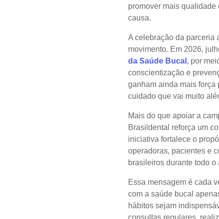
promover mais qualidade d
causa.
A celebração da parceria
movimento. Em 2026, julh
da Saúde Bucal
, por mei
conscientização e prevenç
ganham ainda mais força p
cuidado que vai muito alé
Mais do que apoiar a camp
Brasildental reforça um 
iniciativa fortalece o pro
operadoras, pacientes e c
brasileiros durante todo o
Essa mensagem é cada ve
com a saúde bucal apenas
hábitos sejam indispensá
consultas regulares, real