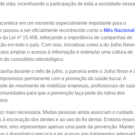
e vida, incentivando a participação de toda a sociedade nessa
 acontece em um momento especialmente importante para o
o passou a ser oficialmente reconhecido como o
Mês Nacional
o da Lei nº 15.408, reforçando a importância de campanhas de
ão em todo o país. Com isso, iniciativas como a do Julho Neon
ara ampliar o acesso à informação e estimular uma cultura de
m do consultório odontológico.
anha durante o mês de julho, a parceria entre o Julho Neon e 
compromisso permanente com a promoção da saúde bucal. A
pósito do movimento de mobilizar empresas, profissionais de saú
omunidades para que a prevenção faça parte da rotina dos
 ano.
z mais necessária. Muitas pessoas ainda associam o cuidado
 à escovação dos dentes e ao uso do fio dental. Embora esses
veis, eles representam apenas uma parte da prevenção. Manter
izar o diagnóstico precoce e ter acesso aos tratamentos adequa