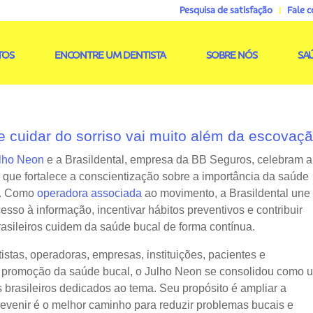
Pesquisa de satisfação
Fale 
TOS
ENCONTRE UM DENTISTA
SOBRE NÓS
SA
e cuidar do sorriso vai muito além da escovaç
lho Neon
e a Brasildental, empresa da BB Seguros, celebram a
a que fortalece a conscientização sobre a importância da saúde
il. Como
operadora associada
ao movimento, a Brasildental une
esso à informação, incentivar hábitos preventivos e contribuir
asileiros cuidem da saúde bucal de forma contínua.
istas, operadoras, empresas, instituições, pacientes e
 promoção da saúde bucal, o Julho Neon se consolidou como 
 brasileiros dedicados ao tema. Seu propósito é ampliar a
evenir é o melhor caminho para reduzir problemas bucais e