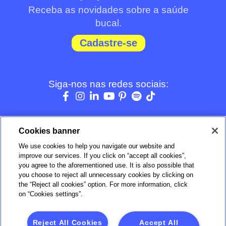
Receba as novidades sobre a saúde
bucal.
Cadastre-se
Siga-nos nas redes sociais:
Cookies banner
We use cookies to help you navigate our website and
BOM
improve our services. If you click on “accept all cookies”,
you agree to the aforementioned use. It is also possible that
you choose to reject all unnecessary cookies by clicking on
Verificada por
the “Reject all cookies” option. For more information, click
on “Cookies settings”.
Reject All Cookies
Accept All