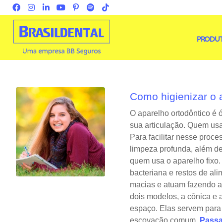
PRODU
Como higienizar o 
O aparelho ortodôntico é 
sua articulação. Quem usa
Para facilitar nesse proce
limpeza profunda, além d
quem usa o aparelho fixo
bacteriana e restos de al
macias e atuam fazendo a
dois modelos, a cônica e a
espaço. Elas servem para 
escovação comum.
Passa