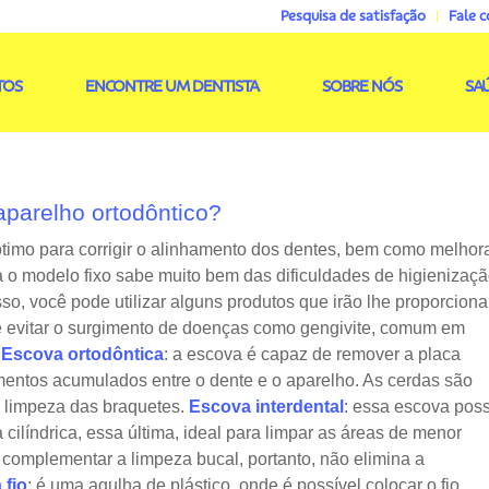
Pesquisa de satisfação
Fale 
TOS
ENCONTRE UM DENTISTA
SOBRE NÓS
SA
aparelho ortodôntico?
ótimo para corrigir o alinhamento dos dentes, bem como melhor
 o modelo fixo sabe muito bem das dificuldades de higienizaçã
sso, você pode utilizar alguns produtos que irão lhe proporciona
e evitar o surgimento de doenças como gengivite, comum em
.
Escova ortodôntica
: a escova é capaz de remover a placa
imentos acumulados entre o dente e o aparelho. As cerdas são
 limpeza das braquetes.
Escova interdental
: essa escova pos
 cilíndrica, essa última, ideal para limpar as áreas de menor
complementar a limpeza bucal, portanto, não elimina a
 fio
: é uma agulha de plástico, onde é possível colocar o fio