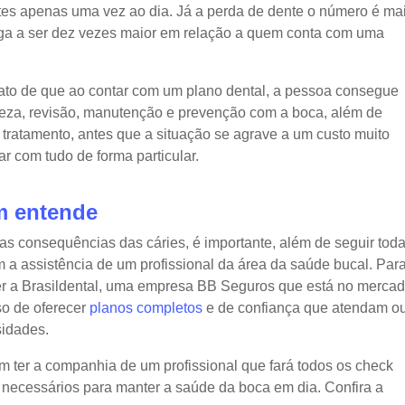
tes apenas uma vez ao dia. Já a perda de dente o número é ma
ega a ser dez vezes maior em relação a quem conta com uma
fato de que ao contar com um plano dental, a pessoa consegue
peza, revisão, manutenção e prevenção com a boca, além de
e tratamento, antes que a situação se agrave a um custo muito
ar com tudo de forma particular.
m entende
 as consequências das cáries, é importante, além de seguir tod
m a assistência de um profissional da área da saúde bucal. Par
r a Brasildental, uma empresa BB Seguros que está no merca
o de oferecer
planos completos
e de confiança que atendam o
sidades.
 ter a companhia de um profissional que fará todos os check
necessários para manter a saúde da boca em dia. Confira a