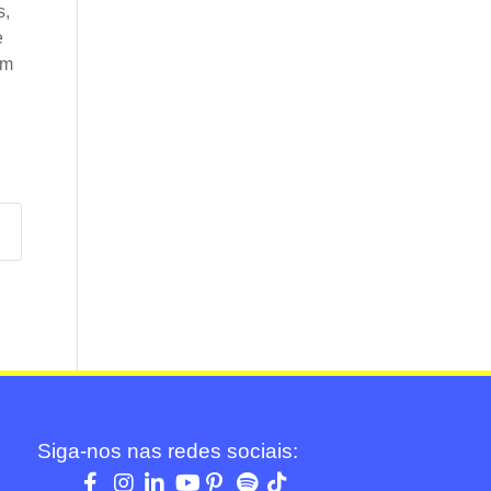
s,
e
om
Siga-nos nas redes sociais: