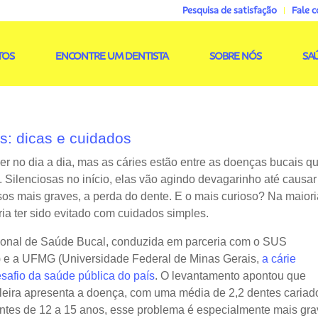
Pesquisa de satisfação
Fale 
TOS
ENCONTRE UM DENTISTA
SOBRE NÓS
SA
s: dicas e cuidados
r no dia a dia, mas as cáries estão entre as doenças bucais q
. Silenciosas no início, elas vão agindo devagarinho até causar
asos mais graves, a perda do dente. E o mais curioso? Na maiori
ria ter sido evitado com cuidados simples.
onal de Saúde Bucal, conduzida em parceria com o SUS
 e a UFMG (Universidade Federal de Minas Gerais,
a cárie
esafio da saúde pública do país
. O levantamento apontou que
leira apresenta a doença, com uma média de 2,2 dentes cariad
ntes de 12 a 15 anos, esse problema é especialmente mais gra