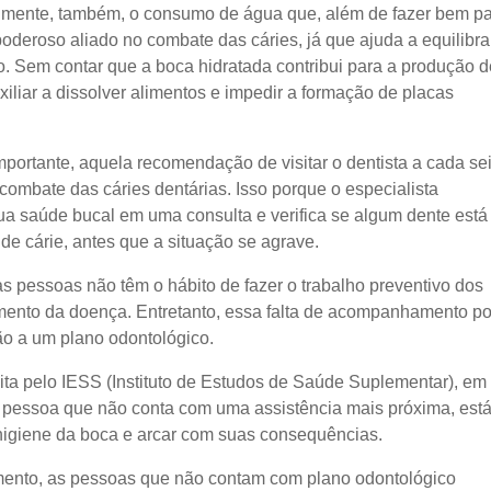
umente, também, o consumo de água que, além de fazer bem p
oderoso aliado no combate das cáries, já que ajuda a equilibra
. Sem contar que a boca hidratada contribui para a produção d
xiliar a dissolver alimentos e impedir a formação de placas
portante, aquela recomendação de visitar o dentista a cada se
combate das cáries dentárias. Isso porque o especialista
ua saúde bucal em uma consulta e verifica se algum dente está
e cárie, antes que a situação se agrave.
as pessoas não têm o hábito de fazer o trabalho preventivo dos
amento da doença. Entretanto, essa falta de acompanhamento p
ão a um plano odontológico.
ita pelo IESS (Instituto de Estudos de Saúde Suplementar), em
 pessoa que não conta com uma assistência mais próxima, est
higiene da boca e arcar com suas consequências.
ento, as pessoas que não contam com plano odontológico