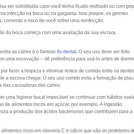
sa ser substituída caso você tenha ficado resfriado ou com grip
ma infecção na boca ou na garganta. Isso porque, os germes
, correndo o risco de você sofrer uma reinfecção.
ação da boca começa com uma avaliação da sua escova,
ontra as cáries é o famoso
fio dental
. O seu uso deve ser feito
em uma escovação – dê preferência para usá-lo antes de dormir
 por fazer a limpeza e eliminar restos de comida entre os dente
de a escova chegar. O seu uso correto evita a formação de plac
a das causadoras das cáries.
er uma higiene bucal impecável se continuar com hábitos nad
 de alimentos riscos em açúcar, por exemplo. A ingestão
mula a produção dos ácidos bacterianos que contribuem para a
 alimentos ricos em vitamina C e cálcio que são os protetores 