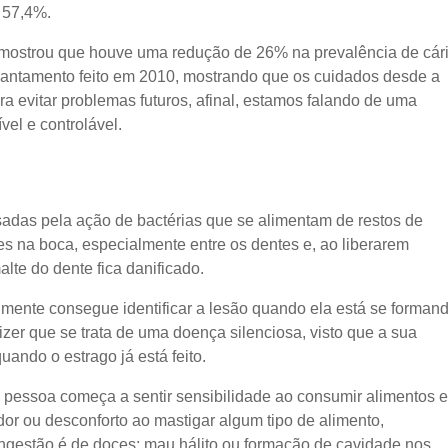
e 57,4%.
 mostrou que houve uma redução de 26% na prevalência de cár
ntamento feito em 2010, mostrando que os cuidados desde a
ra evitar problemas futuros, afinal, estamos falando de uma
vel e controlável.
adas pela ação de bactérias que se alimentam de restos de
s na boca, especialmente entre os dentes e, ao liberarem
alte do dente fica danificado.
ilmente consegue identificar a lesão quando ela está se formand
izer que se trata de uma doença silenciosa, visto que a sua
uando o estrago já está feito.
 pessoa começa a sentir sensibilidade ao consumir alimentos e
dor ou desconforto ao mastigar algum tipo de alimento,
ngestão é de doces; mau hálito ou formação de cavidade nos