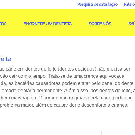
Pesquisa de satisfação
Fale 
TOS
ENCONTRE UM DENTISTA
SOBRE NÓS
SA
eite
e cárie em dentes de leite (dentes decíduos) não precisa ser
 vão cair com o tempo. Trata-se de uma crença equivocada.
ada, as bactérias causadoras podem entrar pelo canal do dente
arcada dentária permanente. Além disso, nos dentes de leite, 
bem mais rápida. O buraquinho originado pela cárie pode dar
roblema maior, além de causar dor e desconforto à criança.