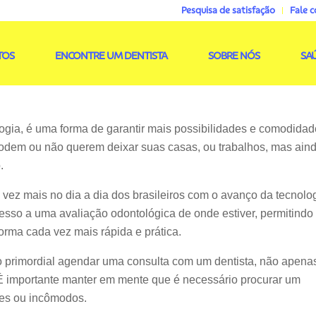
Pesquisa de satisfação
Fale 
TOS
ENCONTRE UM DENTISTA
SOBRE NÓS
SA
ogia, é uma forma de garantir mais possibilidades e comodidad
odem ou não querem deixar suas casas, ou trabalhos, mas aind
.
ez mais no dia a dia dos brasileiros com o avanço da tecnolo
esso a uma avaliação odontológica de onde estiver, permitindo
rma cada vez mais rápida e prática.
 tão primordial agendar uma consulta com um dentista, não apena
. É importante manter em mente que é necessário procurar um
res ou incômodos.