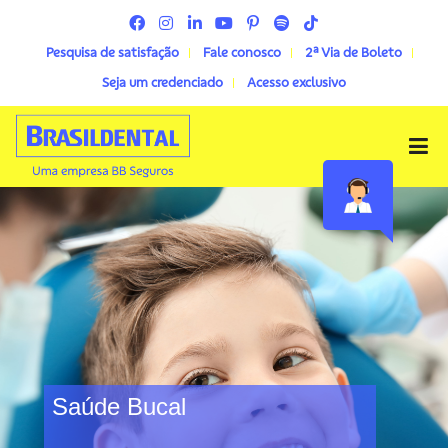
Pesquisa de satisfação
Fale conosco
2ª Via de Boleto
Seja um credenciado
Acesso exclusivo
Menu
Saúde Bucal