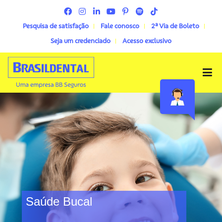
Pesquisa de satisfação
Fale conosco
2ª Via de Boleto
Seja um credenciado
Acesso exclusivo
Menu
Saúde Bucal